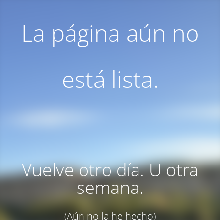
La página aún no
está lista.
Vuelve otro día. U otra
semana.
(Aún no la he hecho)