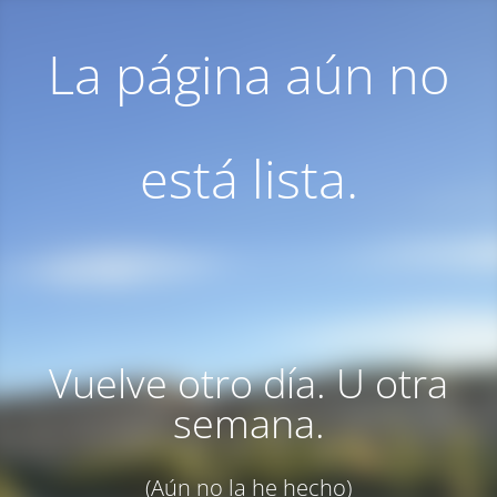
La página aún no
está lista.
Vuelve otro día. U otra
semana.
(Aún no la he hecho)